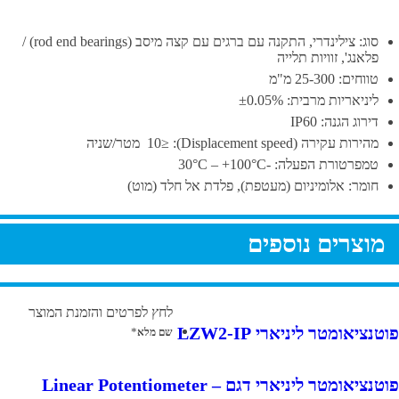
סוג: צילינדרי, התקנה עם ברגים עם קצה מיסב (rod end bearings) /
פלאנג', זוויות תלייה
טווחים: 25-300 מ"מ
ליניאריות מרבית: ±0.05%
דירוג הגנה: IP60
מהירות עקירה (Displacement speed): ≤10 מטר/שניה
טמפרטורת הפעלה: -30°C – +100°C
חומר: אלומיניום (מעטפת), פלדת אל חלד (מוט)
מוצרים נוספים
לחץ לפרטים והזמנת המוצר
פוטנציאומטר ליניארי LZW2-IP
*
שם מלא
פוטנציאומטר ליניארי דגם – Linear Potentiometer