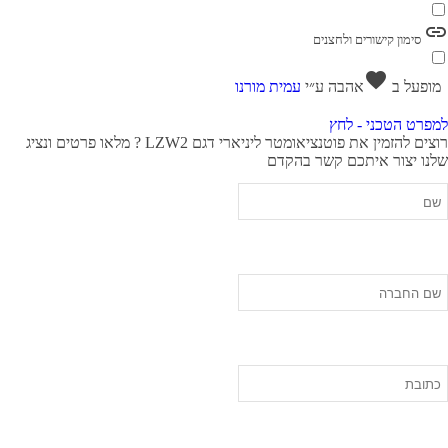
link
סימון קישורים ולחצנים
favorite
מופעל ב
אהבה
ע״י
עמית מורנו
למפרט הטכני - לחץ
רוצים להזמין את פוטנציאומטר ליניארי דגם LZW2 ?
מלאו פרטים ונציג
שלנו יצור איתכם קשר בהקדם