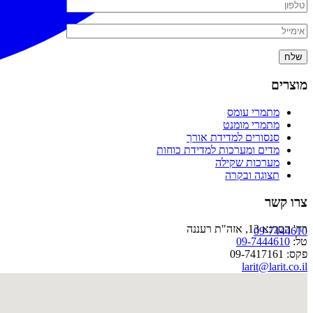
מוצרים
מתמרי עומס
מתמרי מומנט
סנסורים למדידת אורך
מדים ומערכות למדידת כוחות
מערכות שקילה
תצוגה ובקרה
צרו קשר
רח' הסדנא 13, אזה"ת רעננה
09-7444610
טל:
09-7444610
פקס: 09-7417161
larit@larit.co.il