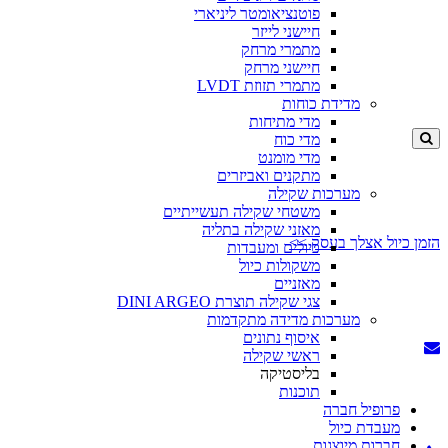
פוטנציאומטר ליניארי
חיישני לייזר
מתמרי מרחק
חיישני מרחק
מתמרי תזוזת LVDT
מדידת כוחות
מדי מתיחות
מדי כוח
מדי מומנט
מתקנים ואביזרים
מערכות שקילה
משטחי שקילה תעשייתיים
מאזני שקילה בתליה
הזמן כיול אצלך בעסק >>
כיולים ומעבדות
משקולות כיול
מאזניים
צגי שקילה תוצרת DINI ARGEO
מערכות מדידה מתקדמות
איסוף נתונים
ראשי שקילה
בליסטיקה
תוכנות
פרופיל חברה
מעבדת כיול
חברות מיוצגות