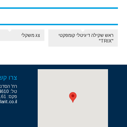
ראש שקילה דיגיטלי קומפקטי
צג משקלי
"TRIX"
צרו קש
רח' הסדנא 13, אזה"ת ר
טל:
4610
פקס: 09-7417161
larit.co.il