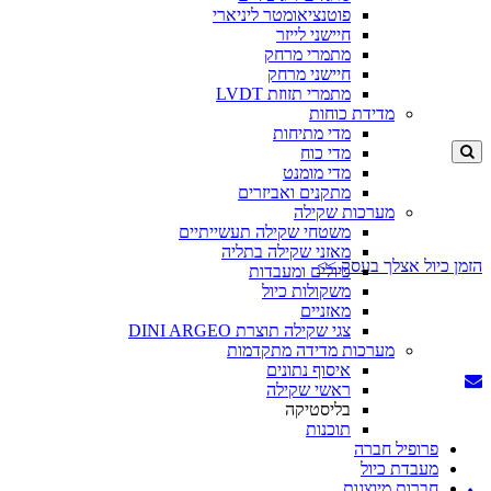
פוטנציאומטר ליניארי
חיישני לייזר
מתמרי מרחק
חיישני מרחק
מתמרי תזוזת LVDT
מדידת כוחות
מדי מתיחות
מדי כוח
מדי מומנט
מתקנים ואביזרים
מערכות שקילה
משטחי שקילה תעשייתיים
מאזני שקילה בתליה
הזמן כיול אצלך בעסק >>
כיולים ומעבדות
משקולות כיול
מאזניים
צגי שקילה תוצרת DINI ARGEO
מערכות מדידה מתקדמות
איסוף נתונים
ראשי שקילה
בליסטיקה
תוכנות
פרופיל חברה
מעבדת כיול
חברות מיוצגות