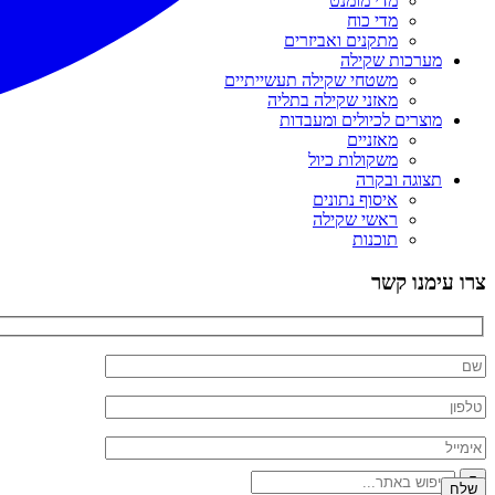
מדי מומנט
מדי כוח
מתקנים ואביזרים
מערכות שקילה
משטחי שקילה תעשייתיים
מאזני שקילה בתליה
מוצרים לכיולים ומעבדות
מאזניים
משקולות כיול
תצוגה ובקרה
איסוף נתונים
ראשי שקילה
תוכנות
צרו עימנו קשר
09-7444610