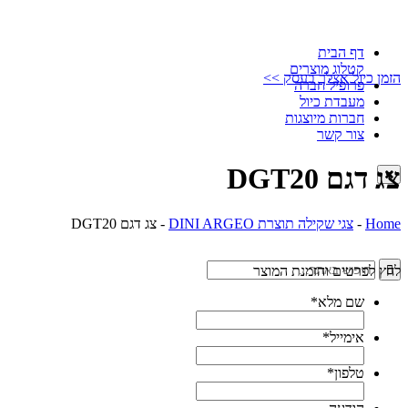
דף הבית
קטלוג מוצרים
הזמן כיול אצלך בעסק >>
פרופיל חברה
מעבדת כיול
חברות מיוצגות
צור קשר
צג דגם DGT20
Home
-
צגי שקילה תוצרת DINI ARGEO
-
צג דגם DGT20
לחץ לפרטים והזמנת המוצר
שם מלא
*
אימייל
*
טלפון
*