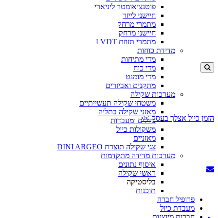
פוטנציאומטר ליניארי
חיישני לייזר
מתמרי מרחק
חיישני מרחק
מתמרי תזוזת LVDT
מדידת כוחות
מדי מתיחות
מדי כוח
מדי מומנט
מתקנים ואביזרים
מערכות שקילה
משטחי שקילה תעשייתיים
מאזני שקילה בתליה
הזמן כיול אצלך בעסק >>
כיולים ומעבדות
משקולות כיול
מאזניים
צגי שקילה תוצרת DINI ARGEO
מערכות מדידה מתקדמות
איסוף נתונים
ראשי שקילה
בליסטיקה
תוכנות
פרופיל חברה
מעבדת כיול
חברות מיוצגות