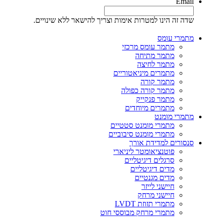
Email
שדה זה הינו למטרות אימות וצריך להישאר ללא שינויים.
מתמרי עומס
מתמר עומס מרכזי
מתמר מתיחה
מתמר לחיצה
מתמרים מיניאטוריים
מתמר קורה
מתמר קורה כפולה
מתמר פנקייק
מתמרים מיוחדים
מתמרי מומנט
מתמרי מומנט סטטיים
מתמרי מומנט סיבוביים
סנסורים למדידת אורך
פוטנציאומטר ליניארי
סרגלים דיגיטליים
מדים דיגיטליים
מדים מגנטיים
חיישני לייזר
חיישני מרחק
מתמרי תזוזת LVDT
מתמרי מרחק מבוססי חוט