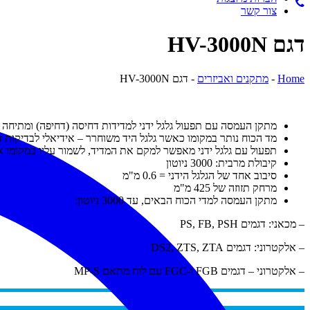
צור קשר
דגם HV-3000N
Home
-
מתקנים ואביזרים
-
דגם HV-3000N
מתקן העמסה עם תפעול גלגל ידני למדידות דחיסה (דחיפה) ומתיחה 
מד הכוח נותר במקומו כאשר גלגל היד משוחרר – אידיאלי לבדיקות דפורמציה (CREEP) של גומי או חומרים
תפעול עם גלגל ידני מאפשר למקם את המדיד, לשמור עליו במקומו א
קיבולת מרבית: 3000 ניוטון
סיבוב אחד של הגלגל הידני = 0.6 מ"מ
מרחק תזוזה של 425 מ"מ
מתקן העמסה למדי הכוח הבאים, עד 3000 ניוטון:
– מכאני: דגמים PS, FB, PSH
– אלקטרוני: דגמים DS2, ZTS, ZTA
– אלקטרוני – דגמים FGB ו-FGC עם לוח מתאם MP-S