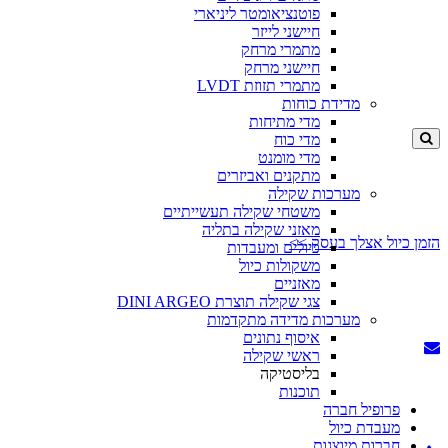
פוטנציאומטר ליניארי
חיישני לייזר
מתמרי מרחק
חיישני מרחק
מתמרי תזוזת LVDT
מדידת כוחות
מדי מתיחות
מדי כוח
מדי מומנט
מתקנים ואביזרים
מערכות שקילה
משטחי שקילה תעשייתיים
מאזני שקילה בתליה
הזמן כיול אצלך בעסק >>
כיולים ומעבדות
משקולות כיול
מאזניים
צגי שקילה תוצרת DINI ARGEO
מערכות מדידה מתקדמות
איסוף נתונים
ראשי שקילה
בליסטיקה
תוכנות
פרופיל חברה
מעבדת כיול
חברות מיוצגות