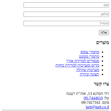
וצרים
מתמרי עומס
מתמרי מומנט
סנסורים למדידת אורך
מדים ומערכות למדידת כוחות
מערכות שקילה
תצוגה ובקרה
רו קשר
' הסדנא 13, אזה"ת רעננה
ל:
09-7444610
: 09-7417161
larit@larit.co.i