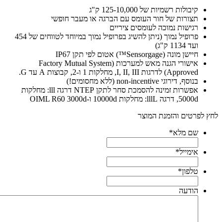
קיבולות רשמיות של 125-10,000 ק"ג
תצורות של חור העומס עם הברגה או מעבר חופשי
רגישות נמוכה לעומסים ציריים
פרופיל נמוך (ניתן להשיג בפרופיל נמוך במיוחד לטווחים של 454
ועד 1134 ק"ג)
חיישן מונה (Sensorgage™) אטום לפי תקן IP67
אישורי הגנה מאש למערכות (Factory Mutual System
Approved) לדרגות I, II, III, מחלקות 1 ו-2, קבוצות A עד G.
בנוסף, דירוגי non-incentive (ללא מחסומים!)
אפשרות זמינה להסמכת סחר לתקן NTEP דרגה lll: מחלקות
5000d, דרגה lllL: מחלקות 10000d ו-OIML R60 3000d
חץ לפרטים והזמנת המוצר
שם מלא
*
אימייל
*
טלפון
*
הודעה