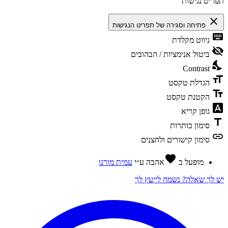
פריט נגישות
close
פתיחה וסגירה של תפריט הנגישות
keyboa
ניווט מקלדת
visibility_
ביטול אנימציות / הבהובים
nights_s
Contrast
format_s
הגדלת טקסט
text_fie
הקטנת טקסט
font_downl
גופן קריא
tit
סימון כותרות
lin
סימון קישורים ולחצנים
favorite
מופעל ב
אהבה
ע״י
עמית מורנו
ש לך שאלה?
נשמח לייעץ לך