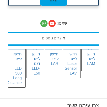
שתפו:
מוצרים נוספים
חיישן
חיישן
חיישן
חיישן
חיישן
לייזר
לייזר
לייזר
לייזר
לייזר
LAM
Laser
LAR
דגם
–
LLD
LLD-
Sensor
500
150
LAV
Long
Distance
צרו עימנו קשר