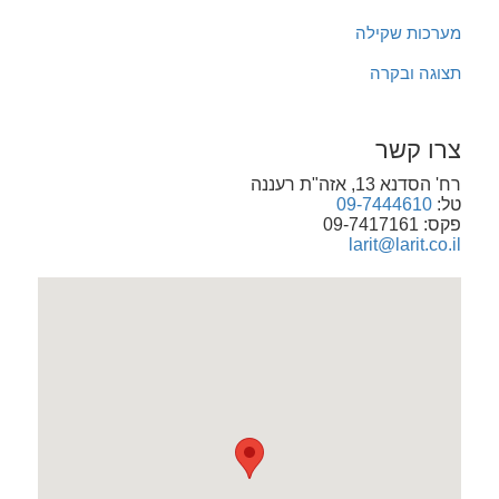
מערכות שקילה
תצוגה ובקרה
צרו קשר
רח' הסדנא 13, אזה"ת רעננה
טל:
09-7444610
פקס: 09-7417161
larit@larit.co.il