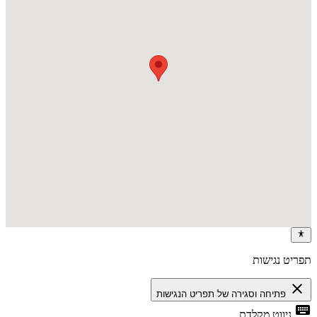
פריט נגישות
close
פתיחה וסגירה של תפריט הנגישות
keyboa
ניווט מקלדת