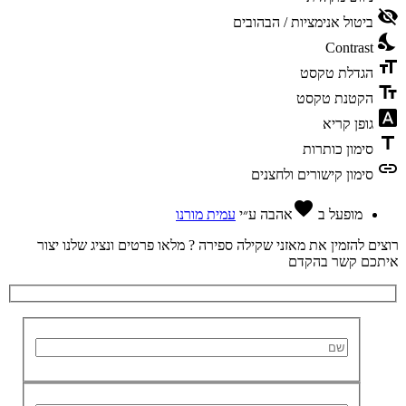
visibility_
ביטול אנימציות / הבהובים
nights_s
Contrast
format_s
הגדלת טקסט
text_fie
הקטנת טקסט
font_downl
גופן קריא
tit
סימון כותרות
lin
סימון קישורים ולחצנים
favorite
מופעל ב
אהבה
ע״י
עמית מורנו
וצים להזמין את מאזני שקילה ספירה ?
מלאו פרטים ונציג שלנו יצור
יתכם קשר בהקדם