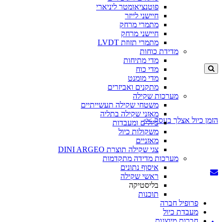
פוטנציאומטר ליניארי
חיישני לייזר
מתמרי מרחק
חיישני מרחק
מתמרי תזוזת LVDT
מדידת כוחות
מדי מתיחות
מדי כוח
מדי מומנט
מתקנים ואביזרים
מערכות שקילה
משטחי שקילה תעשייתיים
מאזני שקילה בתליה
זמן כיול אצלך בעסק >>
כיולים ומעבדות
משקולות כיול
מאזניים
צגי שקילה תוצרת DINI ARGEO
מערכות מדידה מתקדמות
איסוף נתונים
ראשי שקילה
בליסטיקה
תוכנות
פרופיל חברה
מעבדת כיול
חברות מיוצגות