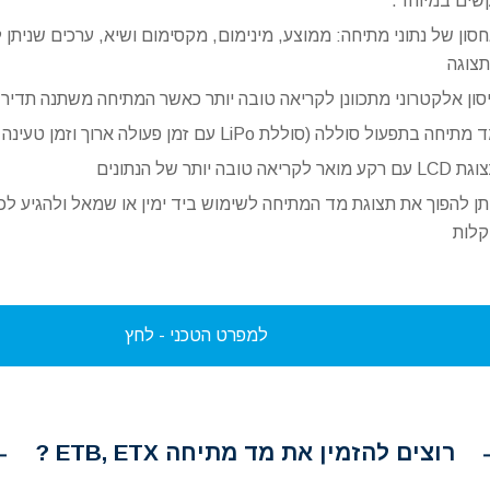
שים במיוחד.
סון של נתוני מתיחה: ממוצע, מינימום, מקסימום ושיא, ערכים שניתן 
צוגה
סון אלקטרוני מתכוונן לקריאה טובה יותר כאשר המתיחה משתנה תדיר
מתיחה בתפעול סוללה (סוללת LiPo עם זמן פעולה ארוך וזמן טעינה קצר)
ם רקע מואר לקריאה טובה יותר של הנתונים
תן להפוך את תצוגת מד המתיחה לשימוש ביד ימין או שמאל ולהגיע ל
לות
למפרט הטכני - לחץ
רוצים להזמין את מד מתיחה ETB, ETX ?